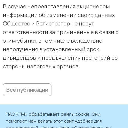
В случае непредставления акционером
информации об изменении своих данных
Общество и Регистратор не несут
ответственности за причиненные в связи с
этим убытки, в том числе вследствие
неполучения в установленный срок
дивидендов и предъявления претензий со
стороны налоговых органов.
Все публикации
ПАО «ТМ» обрабатывает файлы cookie. Они
помогают нам делать этот сайт удобнее для
пользователей. Нажав кнопку «Соглашаюсь», вы
©2026 ПАО «ТМ»